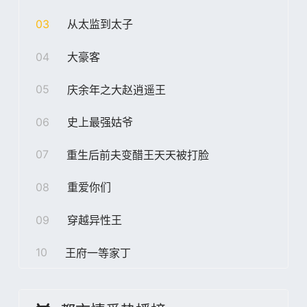
03
从太监到太子
04
大豪客
05
庆余年之大赵逍遥王
06
史上最强姑爷
07
重生后前夫变醋王天天被打脸
08
重爱你们
09
穿越异性王
10
王府一等家丁