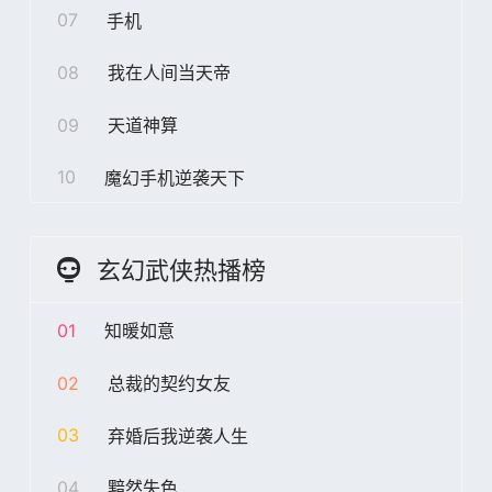
07
手机
08
我在人间当天帝
09
天道神算
10
魔幻手机逆袭天下
玄幻武侠热播榜
01
知暖如意
02
总裁的契约女友
03
弃婚后我逆袭人生
04
黯然失色