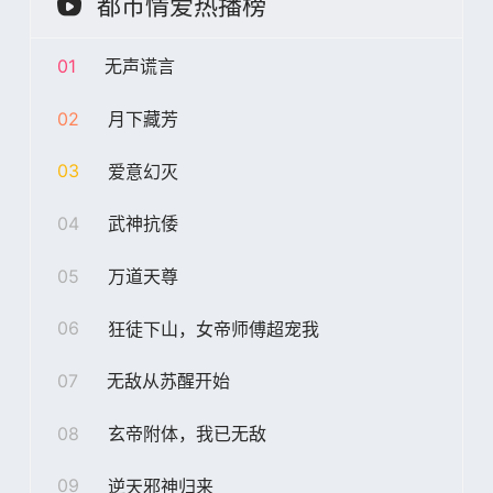
都市情爱热播榜
01
无声谎言
02
月下藏芳
03
爱意幻灭
04
武神抗倭
05
万道天尊
06
狂徒下山，女帝师傅超宠我
07
无敌从苏醒开始
08
玄帝附体，我已无敌
09
逆天邪神归来