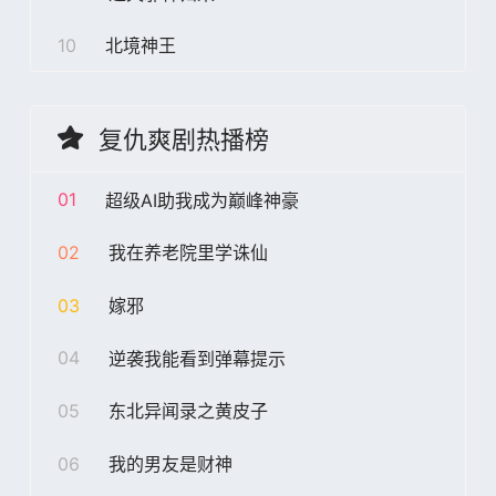
10
北境神王
复仇爽剧热播榜
01
超级AI助我成为巅峰神豪
02
我在养老院里学诛仙
03
嫁邪
04
逆袭我能看到弹幕提示
05
东北异闻录之黄皮子
06
我的男友是财神