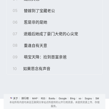
05
替嫁到了宝藏老公
06
惹是非的是她
07
退婚后她成了豪门大佬的心尖宠
08
重逢自有天意
09
萌宝天降：捡到首富亲爸
10
如果思念有声音
关于
排行榜
MAP
RSS
Baidu
Google
Bing
so
Sogou
SM
本站所有内容均来自互联网分享站点所提供的公开引用资源，未提供资源上传、存储
服务。