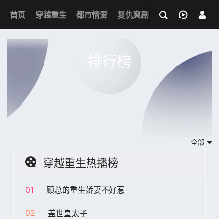
我的观影记录
首页
穿越重生
都市情爱
复仇爽剧
玄幻武侠
奇幻
排行榜
全部
穿越重生热播榜
01
顾总的重生娇妻不好惹
02
盖世皇太子