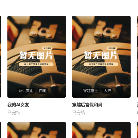
复仇爽剧
内地
穿越重生
大陆
热播
热播
我的AI女友
穿越后宫假和尚
我的AI女友
穿越后宫假和尚
已完结
已完结
未知
未知