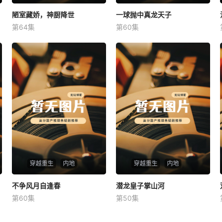
陋室藏娇，神厨降世
陋室藏娇，神厨降世
一球抛中真龙天子
一球抛中真龙天子
第64集
第60集
未知
未知
穿越重生
内地
穿越重生
内地
不争风月自逢春
不争风月自逢春
潜龙皇子掌山河
潜龙皇子掌山河
第60集
第50集
未知
未知