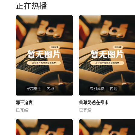
正在热播
穿越重生
内地
玄幻武侠
内地
热播
热播
邪王追妻
仙尊奶爸在都市
邪王追妻
仙尊奶爸在都市
已完结
已完结
未知
未知