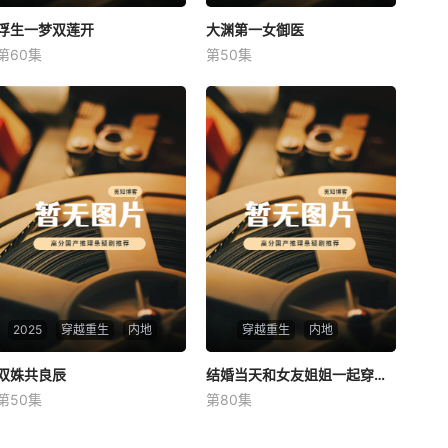
浮生一梦双莲开
浮生一梦双莲开
大渊第一女御医
大渊第一女御医
第60集
第50集
未知
未知
2025
穿越重生
内地
穿越重生
内地
双姝共良辰
双姝共良辰
结婚当天和女友姐姐一起穿越了
结婚当天和女友姐姐一起穿越了
第50集
第80集
未知
何釗遠、邵依蕊