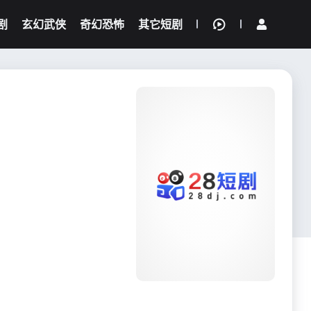
剧
玄幻武侠
奇幻恐怖
其它短剧
我的观影记录
{if condition="$obj.vod_points
gt 0"}