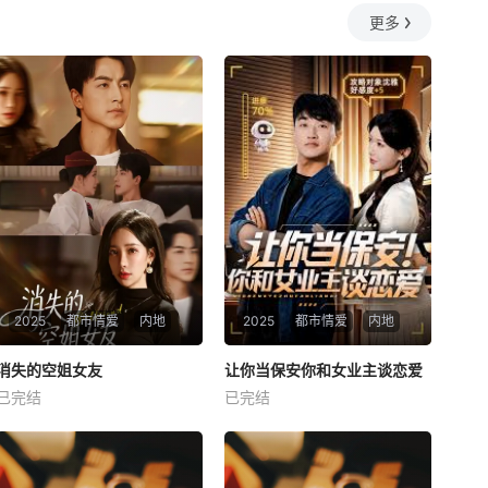
更多
2025
都市情爱
内地
2025
都市情爱
内地
热播
热播
消失的空姐女友
让你当保安你和女业主谈恋爱
消失的空姐女友
让你当保安你和女业主谈恋爱
已完结
已完结
未知
未知