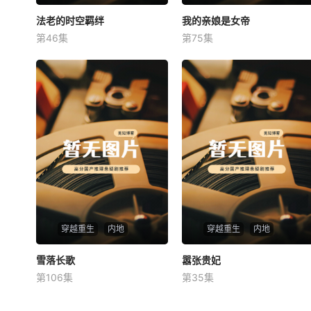
法老的时空羁绊
法老的时空羁绊
我的亲娘是女帝
我的亲娘是女帝
第46集
第75集
未知
未知
穿越重生
内地
穿越重生
内地
雪落长歌
雪落长歌
嚣张贵妃
嚣张贵妃
第106集
第35集
未知
未知