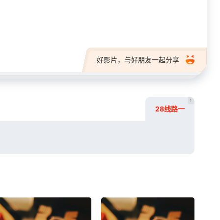
28短剧
好影片，与好朋友一起分享
1
28线路一