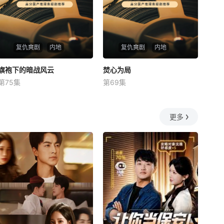
复仇爽剧
内地
复仇爽剧
内地
旗袍下的暗战风云
旗袍下的暗战风云
焚心为局
焚心为局
第75集
第69集
未知
未知
更多