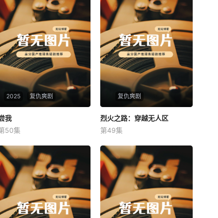
2025
复仇爽剧
复仇爽剧
尝我
尝我
烈火之路：穿越无人区
烈火之路：穿越无人区
第50集
第49集
未知
未知