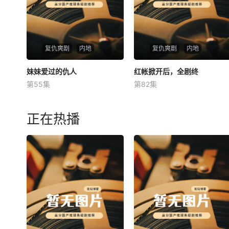
复仇爽剧
内地
复仇爽剧
内地
妹妹爱过的仇人
妹妹爱过的仇人
红帐掀开后，全剧终
红帐掀开后，全剧终
第55集
第82集
未知
未知
正在热播