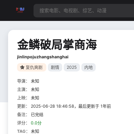
金鳞破局掌商海
jinlinpojuzhangshanghai
复仇爽剧
剧情
2025
内地
导演：
未知
主演：
未知
上映：
未知
更新：
2025-06-28 18:46:58，最后更新于 1年前
备注：
已完结
评分：
0.0分
TAG：
未知