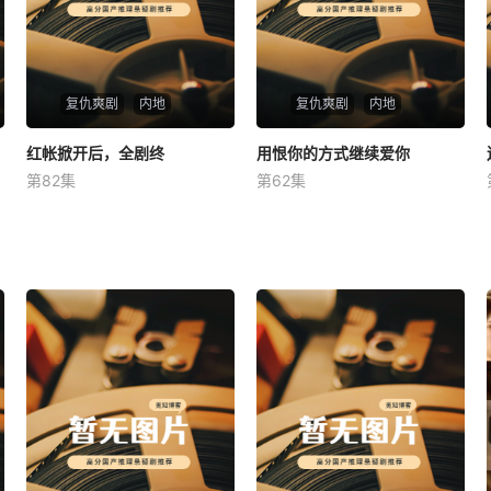
复仇爽剧
内地
复仇爽剧
内地
红帐掀开后，全剧终
红帐掀开后，全剧终
用恨你的方式继续爱你
用恨你的方式继续爱你
第82集
第62集
未知
未知