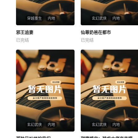
穿越重生
内地
玄幻武侠
内地
热播
热播
邪王追妻
仙尊奶爸在都市
邪王追妻
仙尊奶爸在都市
已完结
已完结
未知
未知
玄幻武侠
内地
玄幻武侠
内地
热播
热播