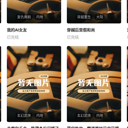
复仇爽剧
内地
穿越重生
大陆
热播
热播
我的AI女友
穿越后宫假和尚
我的AI女友
穿越后宫假和尚
已完结
已完结
未知
未知
玄幻武侠
内地
玄幻武侠
内地
热播
热播