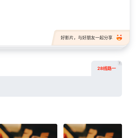
28短剧
好影片，与好朋友一起分享
1
28线路一