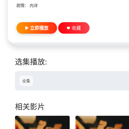
剧情：
内详
立即播放
收藏
选集播放:
全集
相关影片