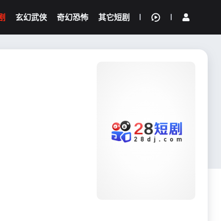
剧
玄幻武侠
奇幻恐怖
其它短剧
我的观影记录
{if condition="$obj.vod_points
gt 0"}