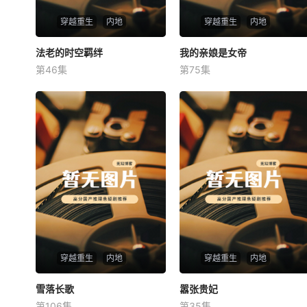
穿越重生
内地
穿越重生
内地
法老的时空羁绊
法老的时空羁绊
我的亲娘是女帝
我的亲娘是女帝
第46集
第75集
未知
未知
穿越重生
内地
穿越重生
内地
雪落长歌
雪落长歌
嚣张贵妃
嚣张贵妃
第106集
第35集