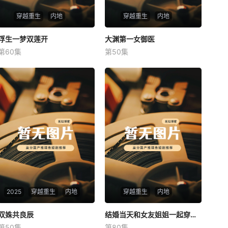
穿越重生
内地
穿越重生
内地
浮生一梦双莲开
浮生一梦双莲开
大渊第一女御医
大渊第一女御医
第60集
第50集
未知
未知
2025
穿越重生
内地
穿越重生
内地
双姝共良辰
双姝共良辰
结婚当天和女友姐姐一起穿越了
结婚当天和女友姐姐一起穿越了
第50集
第80集