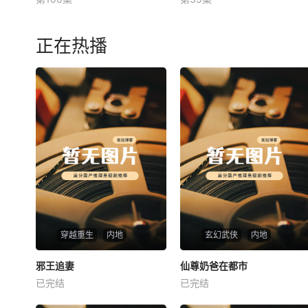
未知
未知
正在热播
穿越重生
内地
玄幻武侠
内地
热播
热播
邪王追妻
仙尊奶爸在都市
邪王追妻
仙尊奶爸在都市
已完结
已完结
未知
未知