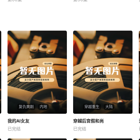
未知
未知
复仇爽剧
内地
穿越重生
大陆
热播
热播
我的AI女友
穿越后宫假和尚
我的AI女友
穿越后宫假和尚
已完结
已完结
未知
未知