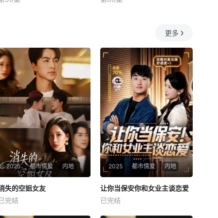
未知
何釗遠、邵依蕊
更多
2025
都市情爱
内地
2025
都市情爱
内地
热播
热播
消失的空姐女友
让你当保安你和女业主谈恋爱
消失的空姐女友
让你当保安你和女业主谈恋爱
已完结
已完结
未知
未知