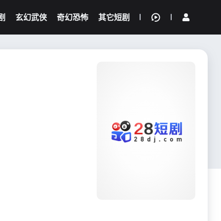
剧
玄幻武侠
奇幻恐怖
其它短剧
我的观影记录
{if condition="$obj.vod_points
gt 0"}