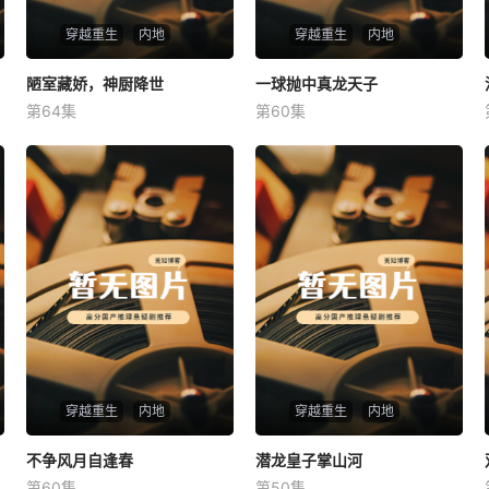
穿越重生
内地
穿越重生
内地
陋室藏娇，神厨降世
陋室藏娇，神厨降世
一球抛中真龙天子
一球抛中真龙天子
第64集
第60集
未知
未知
穿越重生
内地
穿越重生
内地
不争风月自逢春
不争风月自逢春
潜龙皇子掌山河
潜龙皇子掌山河
第60集
第50集