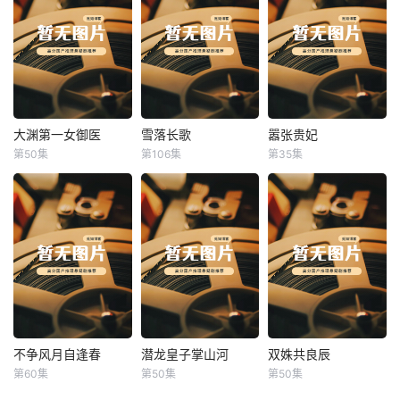
大渊第一女御医
雪落长歌
嚣张贵妃
大渊第一女御医
雪落长歌
嚣张贵妃
第50集
第106集
第35集
未知
未知
未知
不争风月自逢春
潜龙皇子掌山河
双姝共良辰
不争风月自逢春
潜龙皇子掌山河
双姝共良辰
第60集
第50集
第50集
未知
未知
未知