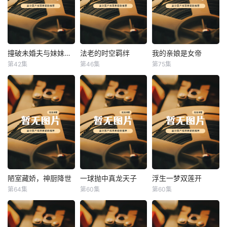
撞破未婚夫与妹妹打野战
法老的时空羁绊
我的亲娘是女帝
撞破未婚夫与妹妹打野战
法老的时空羁绊
我的亲娘是女帝
第42集
第46集
第75集
未知
未知
未知
陋室藏娇，神厨降世
一球抛中真龙天子
浮生一梦双莲开
陋室藏娇，神厨降世
一球抛中真龙天子
浮生一梦双莲开
第64集
第60集
第60集
未知
未知
未知