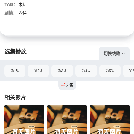
TAG：
未知
剧情：
内详
选集播放:
切换线路
第1集
第2集
第3集
第4集
第5集
第
选集
相关影片