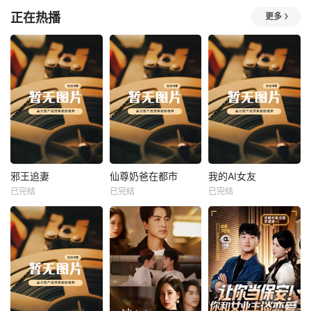
正在热播
更多
热播
热播
热播
邪王追妻
仙尊奶爸在都市
我的AI女友
已完结
已完结
已完结
邪王追妻
仙尊奶爸在都市
我的AI女友
未知
未知
未知