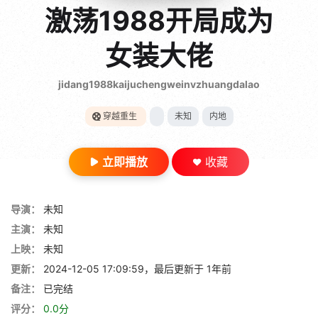
gt 0"}
激荡1988开局成为
28短剧
女装大佬
jidang1988kaijuchengweinvzhuangdalao
穿越重生
未知
内地
立即播放
收藏
导演：
未知
主演：
未知
上映：
未知
更新：
2024-12-05 17:09:59，最后更新于 1年前
备注：
已完结
评分：
0.0分