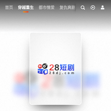
我的观影记录
首页
穿越重生
都市情爱
复仇爽剧
玄幻武侠
奇幻
{if condition="$obj.vod_points