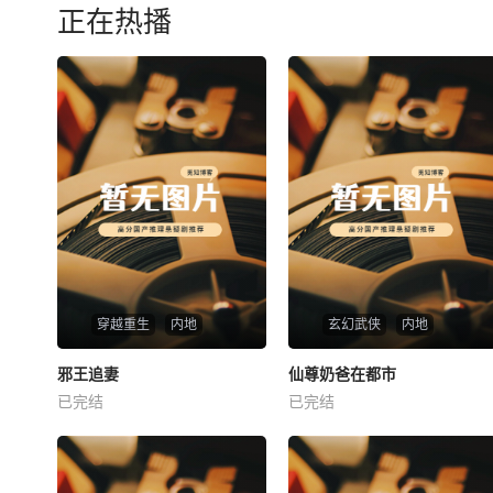
正在热播
穿越重生
内地
玄幻武侠
内地
热播
热播
邪王追妻
仙尊奶爸在都市
邪王追妻
仙尊奶爸在都市
已完结
已完结
未知
未知