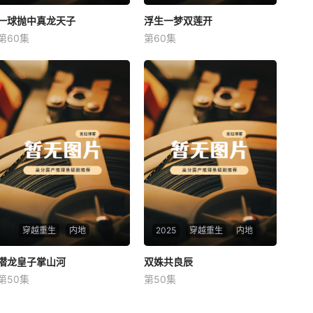
一球抛中真龙天子
一球抛中真龙天子
浮生一梦双莲开
浮生一梦双莲开
第60集
第60集
未知
未知
穿越重生
内地
2025
穿越重生
内地
潜龙皇子掌山河
潜龙皇子掌山河
双姝共良辰
双姝共良辰
第50集
第50集
未知
未知