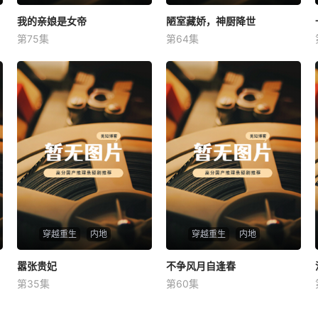
我的亲娘是女帝
我的亲娘是女帝
陋室藏娇，神厨降世
陋室藏娇，神厨降世
第75集
第64集
未知
未知
穿越重生
内地
穿越重生
内地
嚣张贵妃
嚣张贵妃
不争风月自逢春
不争风月自逢春
第35集
第60集
未知
未知