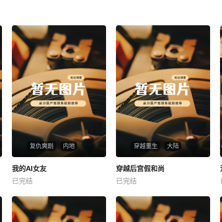
复仇爽剧
内地
穿越重生
大陆
热播
热播
我的AI女友
穿越后宫假和尚
我的AI女友
穿越后宫假和尚
已完结
已完结
未知
未知