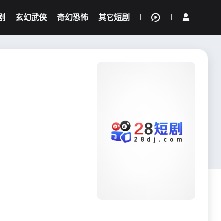
剧
玄幻武侠
奇幻恐怖
其它短剧
我的观影记录
{if condition="$obj.vod_points
gt 0"}