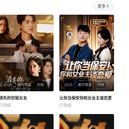
更多
2025
都市情爱
内地
2025
都市情爱
内地
热播
热播
消失的空姐女友
让你当保安你和女业主谈恋爱
消失的空姐女友
让你当保安你和女业主谈恋爱
已完结
已完结
未知
未知