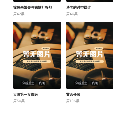
撞破未婚夫与妹妹打野战
撞破未婚夫与妹妹打野战
法老的时空羁绊
法老的时空羁绊
第42集
第46集
未知
未知
穿越重生
内地
穿越重生
内地
大渊第一女御医
大渊第一女御医
雪落长歌
雪落长歌
第50集
第106集
未知
未知