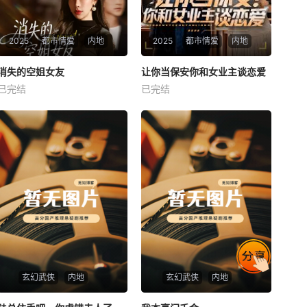
2025
都市情爱
内地
2025
都市情爱
内地
热播
热播
消失的空姐女友
让你当保安你和女业主谈恋爱
消失的空姐女友
让你当保安你和女业主谈恋爱
已完结
已完结
未知
未知
玄幻武侠
内地
玄幻武侠
内地
热播
热播