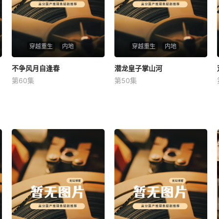
穿越重生
内地
穿越重生
内地
不争风月自逢春
不争风月自逢春
潜龙皇子掌山河
潜龙皇子掌山河
第60集
第50集
未知
未知