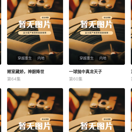
穿越重生
内地
穿越重生
内地
陋室藏娇，神厨降世
陋室藏娇，神厨降世
一球抛中真龙天子
一球抛中真龙天子
第64集
第60集
未知
未知