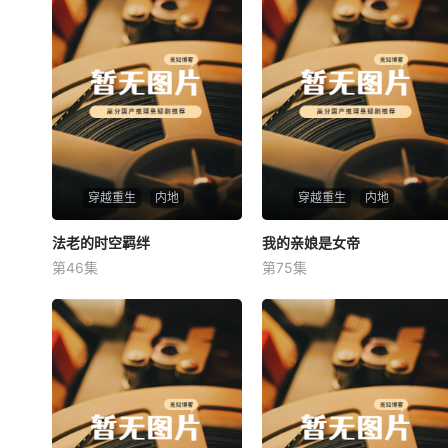
穿越重生
内地
穿越重生
内地
法老的时空羁绊
法老的时空羁绊
我的亲娘是女帝
我的亲娘是女帝
第46集
第75集
未知
未知