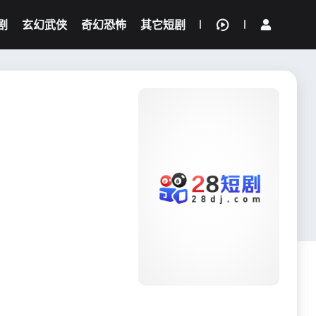
剧
玄幻武侠
奇幻恐怖
其它短剧
我的观影记录
{if condition="$obj.vod_points
gt 0"}