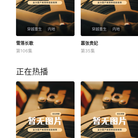
穿越重生
内地
穿越重生
内地
雪落长歌
雪落长歌
嚣张贵妃
嚣张贵妃
第106集
第35集
未知
未知
正在热播