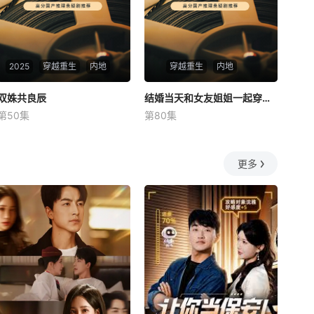
2025
穿越重生
内地
穿越重生
内地
双姝共良辰
双姝共良辰
结婚当天和女友姐姐一起穿越了
结婚当天和女友姐姐一起穿越了
第50集
第80集
未知
何釗遠、邵依蕊
更多