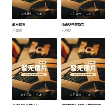
穿越重生
内地
玄幻武侠
内地
热播
热播
邪王追妻
仙尊奶爸在都市
邪王追妻
仙尊奶爸在都市
已完结
已完结
未知
未知
玄幻武侠
内地
玄幻武侠
内地
热播
热播