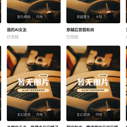
复仇爽剧
内地
穿越重生
大陆
热播
热播
我的AI女友
穿越后宫假和尚
我的AI女友
穿越后宫假和尚
已完结
已完结
未知
未知
玄幻武侠
内地
玄幻武侠
内地
热播
热播