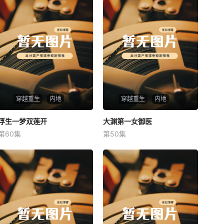
穿越重生
内地
穿越重生
内地
浮生一梦双莲开
浮生一梦双莲开
大渊第一女御医
大渊第一女御医
第60集
第50集
未知
未知