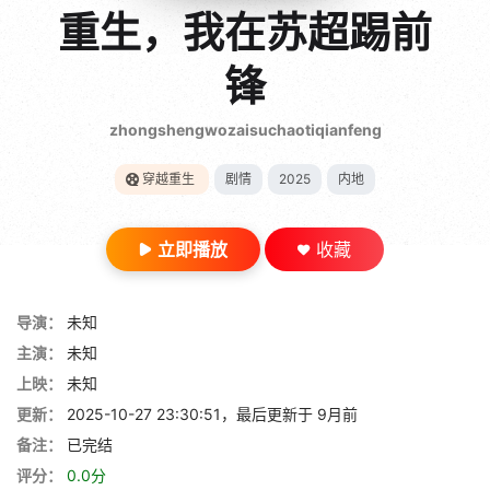
gt 0"}
重生，我在苏超踢前
28短剧
锋
zhongshengwozaisuchaotiqianfeng
穿越重生
剧情
2025
内地
立即播放
收藏
导演：
未知
主演：
未知
上映：
未知
更新：
2025-10-27 23:30:51，最后更新于 9月前
备注：
已完结
评分：
0.0分