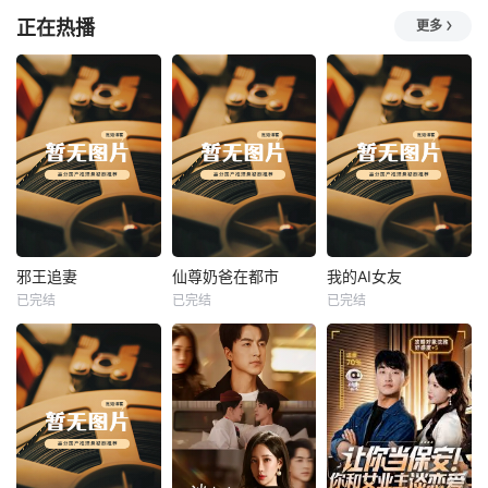
正在热播
更多
热播
热播
热播
邪王追妻
仙尊奶爸在都市
我的AI女友
已完结
已完结
已完结
邪王追妻
仙尊奶爸在都市
我的AI女友
未知
未知
未知