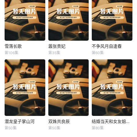
雪落长歌
嚣张贵妃
不争风月自逢春
雪落长歌
嚣张贵妃
不争风月自逢春
第106集
第35集
第60集
未知
未知
未知
潜龙皇子掌山河
双姝共良辰
结婚当天和女友姐姐一起穿越了
潜龙皇子掌山河
双姝共良辰
结婚当天和女友姐姐一起穿越了
第50集
第50集
第80集
未知
未知
何釗遠、邵依蕊