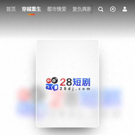
我的观影记录
首页
穿越重生
都市情爱
复仇爽剧
玄幻武侠
奇幻
{if condition="$obj.vod_points