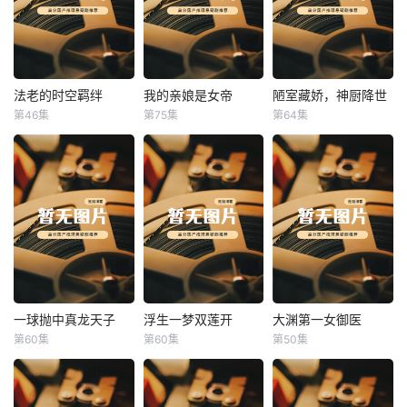
法老的时空羁绊
我的亲娘是女帝
陋室藏娇，神厨降世
法老的时空羁绊
我的亲娘是女帝
陋室藏娇，神厨降世
第46集
第75集
第64集
未知
未知
未知
一球抛中真龙天子
浮生一梦双莲开
大渊第一女御医
一球抛中真龙天子
浮生一梦双莲开
大渊第一女御医
第60集
第60集
第50集
未知
未知
未知