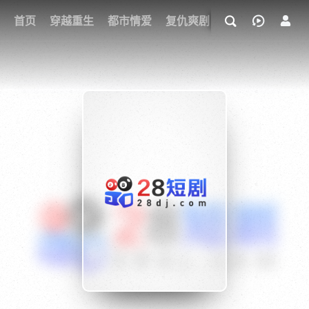
我的观影记录
首页
穿越重生
都市情爱
复仇爽剧
玄幻武侠
奇幻
{if condition="$obj.vod_points