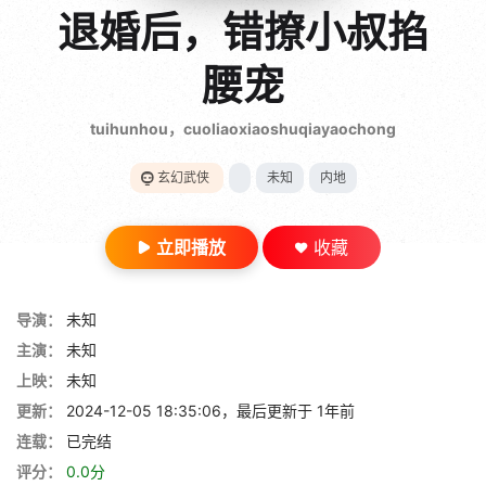
gt 0"}
退婚后，错撩小叔掐
28短剧
腰宠
tuihunhou，cuoliaoxiaoshuqiayaochong
玄幻武侠
未知
内地
立即播放
收藏
导演：
未知
主演：
未知
上映：
未知
更新：
2024-12-05 18:35:06，最后更新于 1年前
连载：
已完结
评分：
0.0分