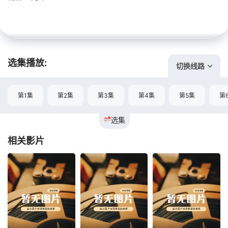
选集播放:
切换线路
第1集
第2集
第3集
第4集
第5集
第
选集
相关影片