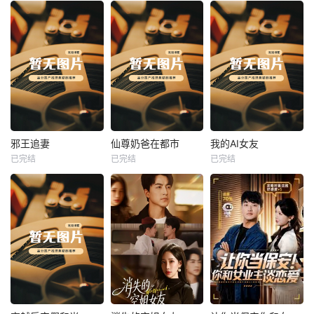
热播
热播
热播
邪王追妻
仙尊奶爸在都市
我的AI女友
已完结
已完结
已完结
邪王追妻
仙尊奶爸在都市
我的AI女友
未知
未知
未知
热播
热播
热播