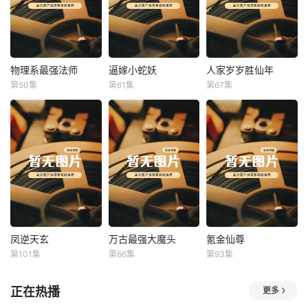
物理系最强法师
逼嫁小蛇妖
人家岁岁胜仙年
物理系最强法师
逼嫁小蛇妖
人家岁岁胜仙年
第50集
第61集
第67集
未知
未知
未知
凤逆天玄
万古最强大魔头
氪金仙尊
凤逆天玄
万古最强大魔头
氪金仙尊
第101集
第66集
第93集
未知
未知
未知
正在热播
更多