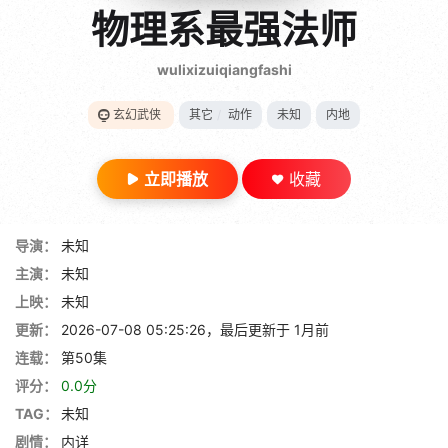
gt 0"}
物理系最强法师
28短剧
wulixizuiqiangfashi
玄幻武侠
其它
/
动作
未知
内地
立即播放
收藏
导演：
未知
主演：
未知
上映：
未知
更新：
2026-07-08 05:25:26，最后更新于 1月前
连载：
第50集
评分：
0.0分
TAG：
未知
剧情：
内详