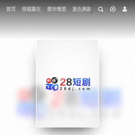
我的观影记录
首页
穿越重生
都市情爱
复仇爽剧
玄幻武侠
奇幻
{if condition="$obj.vod_points