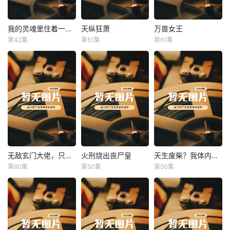
我的灵魂里住着一条龙
天纵狂萧
万兽女王
我的灵魂里住着一条龙
天纵狂萧
万兽女王
第42集
第51集
第61集
未知
未知
未知
无敌玄门大佬，只听姐姐的话
火刑烧出丧尸皇
天生废柴？我体内有神血
无敌玄门大佬，只听姐姐的话
火刑烧出丧尸皇
天生废柴？我体内有神血
第60集
第50集
第50集
未知
未知
未知