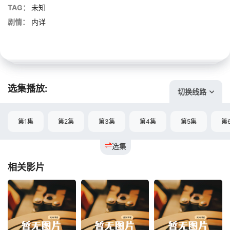
TAG：
未知
剧情：
内详
选集播放:
切换线路
第1集
第2集
第3集
第4集
第5集
第
选集
相关影片