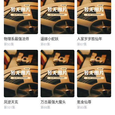
物理系最强法师
逼嫁小蛇妖
人家岁岁胜仙年
物理系最强法师
逼嫁小蛇妖
人家岁岁胜仙年
第50集
第61集
第67集
未知
未知
未知
凤逆天玄
万古最强大魔头
氪金仙尊
凤逆天玄
万古最强大魔头
氪金仙尊
第101集
第66集
第93集
未知
未知
未知