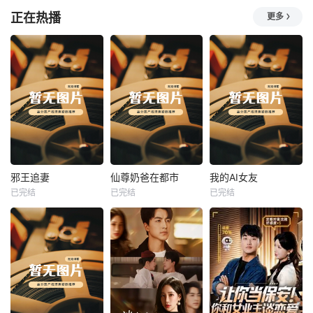
正在热播
更多
热播
热播
热播
邪王追妻
仙尊奶爸在都市
我的AI女友
已完结
已完结
已完结
邪王追妻
仙尊奶爸在都市
我的AI女友
未知
未知
未知