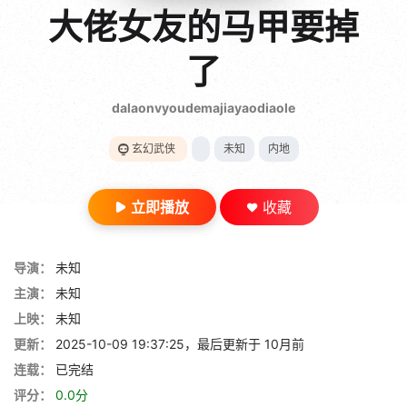
gt 0"}
大佬女友的马甲要掉
28短剧
了
dalaonvyoudemajiayaodiaole
玄幻武侠
未知
内地
立即播放
收藏
导演：
未知
主演：
未知
上映：
未知
更新：
2025-10-09 19:37:25，最后更新于 10月前
连载：
已完结
评分：
0.0分