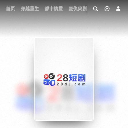
我的观影记录
首页
穿越重生
都市情爱
复仇爽剧
玄幻武侠
奇幻
{if condition="$obj.vod_points