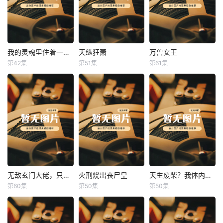
我的灵魂里住着一条龙
天纵狂萧
万兽女王
我的灵魂里住着一条龙
天纵狂萧
万兽女王
第42集
第51集
第61集
未知
未知
未知
无敌玄门大佬，只听姐姐的话
火刑烧出丧尸皇
天生废柴？我体内有神血
无敌玄门大佬，只听姐姐的话
火刑烧出丧尸皇
天生废柴？我体内有神血
第60集
第50集
第50集
未知
未知
未知