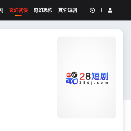
剧
玄幻武侠
奇幻恐怖
其它短剧
我的观影记录
{if condition="$obj.vod_points
gt 0"}