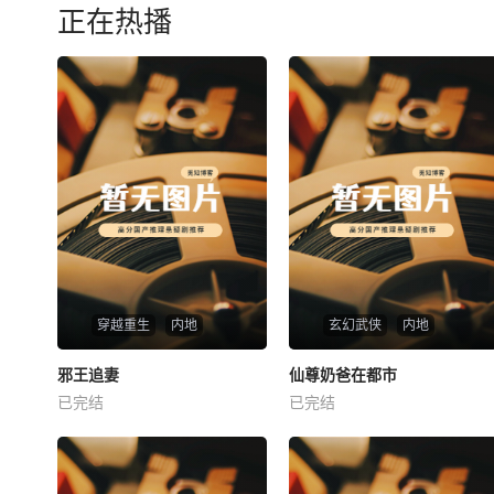
正在热播
穿越重生
内地
玄幻武侠
内地
热播
热播
邪王追妻
仙尊奶爸在都市
邪王追妻
仙尊奶爸在都市
已完结
已完结
未知
未知