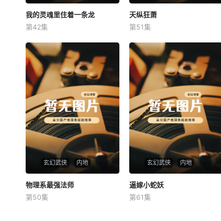
我的灵魂里住着一条龙
我的灵魂里住着一条龙
天纵狂萧
天纵狂萧
第42集
第51集
未知
未知
玄幻武侠
内地
玄幻武侠
内地
物理系最强法师
物理系最强法师
逼嫁小蛇妖
逼嫁小蛇妖
第50集
第61集
未知
未知