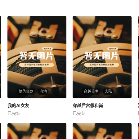
复仇爽剧
内地
穿越重生
大陆
热播
热播
我的AI女友
穿越后宫假和尚
我的AI女友
穿越后宫假和尚
已完结
已完结
未知
未知