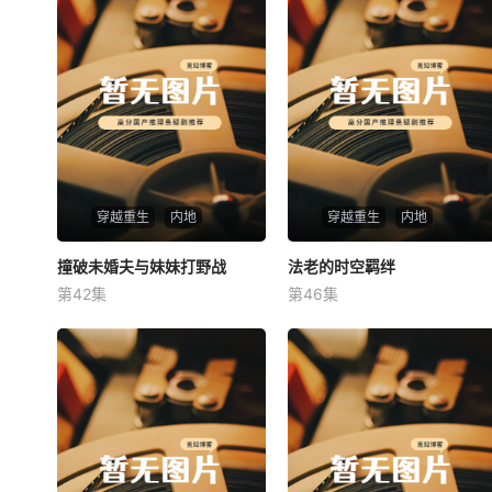
穿越重生
内地
穿越重生
内地
撞破未婚夫与妹妹打野战
撞破未婚夫与妹妹打野战
法老的时空羁绊
法老的时空羁绊
第42集
第46集
未知
未知