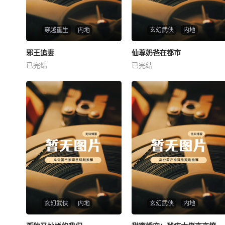
穿越重生
内地
玄幻武侠
内地
热播
热播
邪王追妻
仙尊奶爸在都市
邪王追妻
仙尊奶爸在都市
已完结
已完结
未知
未知
玄幻武侠
内地
玄幻武侠
内地
热播
热播