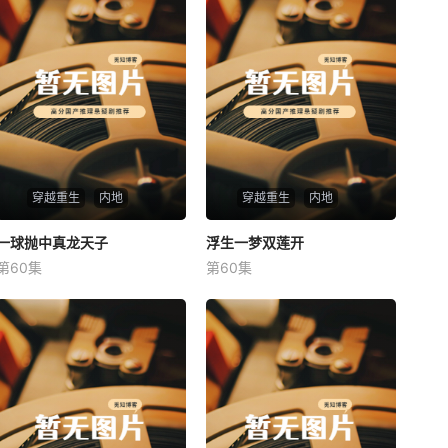
穿越重生
内地
穿越重生
内地
一球抛中真龙天子
一球抛中真龙天子
浮生一梦双莲开
浮生一梦双莲开
第60集
第60集
未知
未知