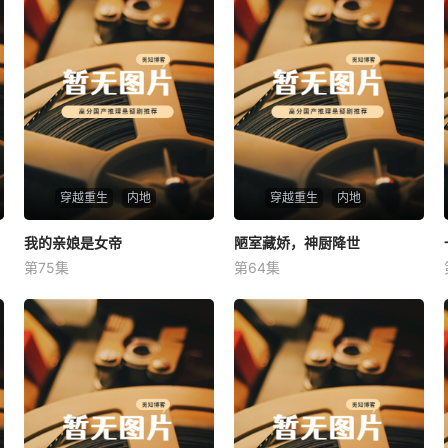
穿越重生
内地
穿越重生
内地
我的亲娘是女帝
我的亲娘是女帝
陋室藏娇，神厨降世
陋室藏娇，神厨降世
第75集
第64集
未知
未知