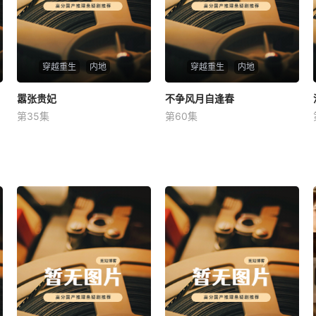
穿越重生
内地
穿越重生
内地
嚣张贵妃
嚣张贵妃
不争风月自逢春
不争风月自逢春
第35集
第60集
未知
未知