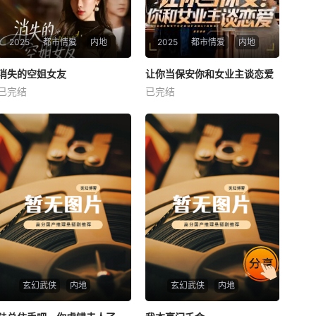
2025
都市情爱
内地
2025
都市情爱
内地
热播
热播
消失的空姐女友
让你当保安你和女业主谈恋爱
消失的空姐女友
让你当保安你和女业主谈恋爱
已完结
已完结
未知
未知
玄幻武侠
内地
玄幻武侠
内地
热播
热播