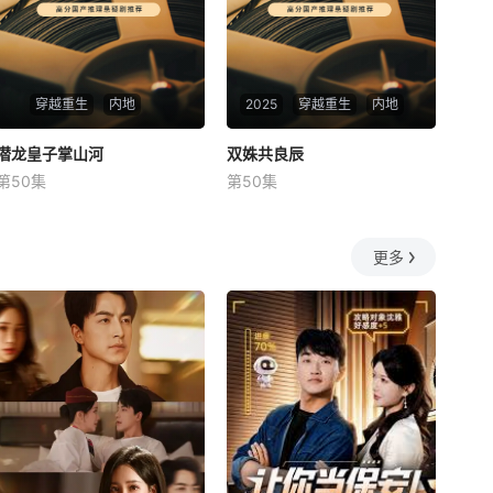
穿越重生
内地
2025
穿越重生
内地
潜龙皇子掌山河
潜龙皇子掌山河
双姝共良辰
双姝共良辰
第50集
第50集
未知
未知
更多