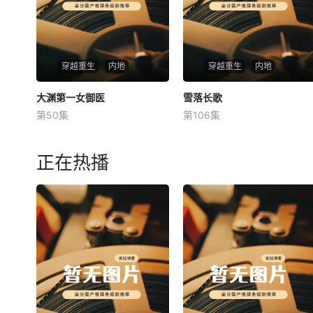
穿越重生
内地
穿越重生
内地
大渊第一女御医
大渊第一女御医
雪落长歌
雪落长歌
第50集
第106集
未知
未知
正在热播