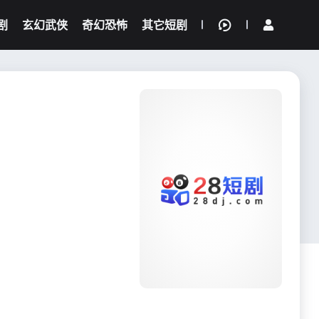
剧
玄幻武侠
奇幻恐怖
其它短剧
我的观影记录
{if condition="$obj.vod_points
gt 0"}