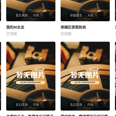
复仇爽剧
内地
穿越重生
大陆
热播
热播
我的AI女友
穿越后宫假和尚
我的AI女友
穿越后宫假和尚
已完结
已完结
未知
未知
玄幻武侠
内地
玄幻武侠
内地
热播
热播