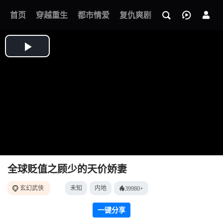
我的观影记录
首页
穿越重生
都市情爱
复仇爽剧
玄幻武侠
奇幻
全球贬值之顾少的天价娇妻
玄幻武侠
未知
内地
39980+
一键分享