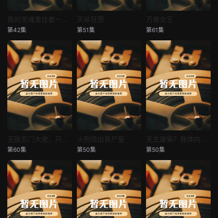
我的灵魂里住着一条龙
天纵狂萧
万兽女王
我的灵魂里住着一条龙
天纵狂萧
万兽女王
第42集
第51集
第61集
未知
未知
未知
无敌玄门大佬，只听姐姐的话
火刑烧出丧尸皇
天生废柴？我体内有神血
无敌玄门大佬，只听姐姐的话
火刑烧出丧尸皇
天生废柴？我体内有神血
第60集
第50集
第50集
未知
未知
未知