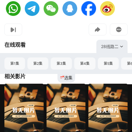
视频报错
如果是遇到无法播放请提交反馈
投屏到电视
教程：把手机影片投到电视上播放
在线观看
28线路二
第1集
第2集
第3集
第4集
第5集
第
相关影片
选集