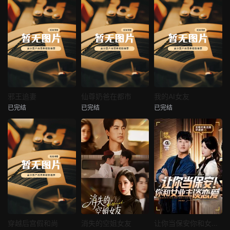
热播
热播
热播
邪王追妻
仙尊奶爸在都市
我的AI女友
已完结
已完结
已完结
邪王追妻
仙尊奶爸在都市
我的AI女友
未知
未知
未知
热播
热播
热播
穿越后宫假和尚
消失的空姐女友
让你当保安你和女业主谈恋爱