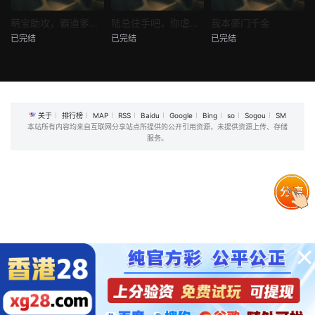
热播
热播
热播
萌宝助攻，霸道爹地又宠又撩
陆总住手吧，你虐错夫人了
我本豪门千金
已完结
已完结
已完结
萌宝助攻，霸道爹地又宠又撩
陆总住手吧，你虐错夫人了
我本豪门千金
未知
未知
未知
关于
排行榜
MAP
RSS
Baidu
Google
Bing
so
Sogou
SM
本站所有内容均来自互联网分享站点所提供的公开引用资源，未提供资源上传、存储
服务。