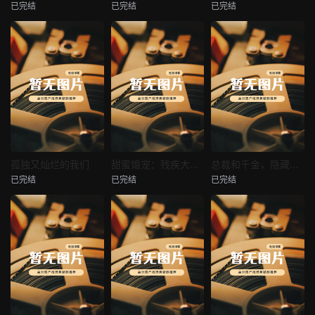
已完结
已完结
已完结
穿越后宫假和尚
消失的空姐女友
让你当保安你和女业主谈恋爱
未知
未知
未知
热播
热播
热播
孤独又灿烂的我们
甜蜜婚宠：残疾大佬夜夜撩
总裁和千金，隐藏身份闪婚了
已完结
已完结
已完结
孤独又灿烂的我们
甜蜜婚宠：残疾大佬夜夜撩
总裁和千金，隐藏身份闪婚了
未知
未知
未知