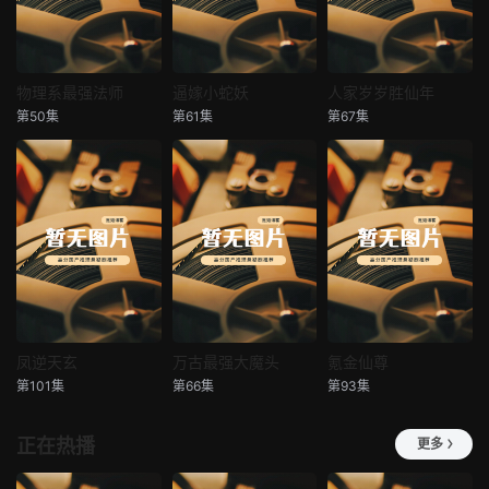
物理系最强法师
逼嫁小蛇妖
人家岁岁胜仙年
物理系最强法师
逼嫁小蛇妖
人家岁岁胜仙年
第50集
第61集
第67集
未知
未知
未知
凤逆天玄
万古最强大魔头
氪金仙尊
凤逆天玄
万古最强大魔头
氪金仙尊
第101集
第66集
第93集
未知
未知
未知
正在热播
更多