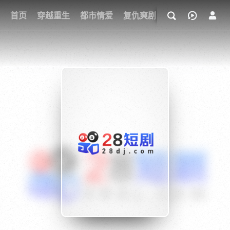
我的观影记录
首页
穿越重生
都市情爱
复仇爽剧
玄幻武侠
奇幻
{if condition="$obj.vod_points