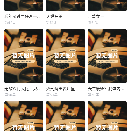
我的灵魂里住着一条龙
天纵狂萧
万兽女王
我的灵魂里住着一条龙
天纵狂萧
万兽女王
第42集
第51集
第61集
未知
未知
未知
无敌玄门大佬，只听姐姐的话
火刑烧出丧尸皇
天生废柴？我体内有神血
无敌玄门大佬，只听姐姐的话
火刑烧出丧尸皇
天生废柴？我体内有神血
第60集
第50集
第50集
未知
未知
未知