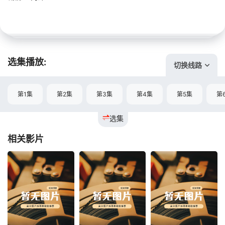
选集播放:
切换线路
第1集
第2集
第3集
第4集
第5集
第
选集
相关影片