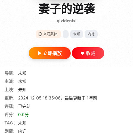
gt 0"}
妻子的逆袭
28短剧
qizidenixi
玄幻武侠
未知
内地
立即播放
收藏
导演：
未知
主演：
未知
上映：
未知
更新：
2024-12-05 18:35:06，最后更新于 1年前
连载：
已完结
评分：
0.0分
TAG：
未知
剧情：
内详