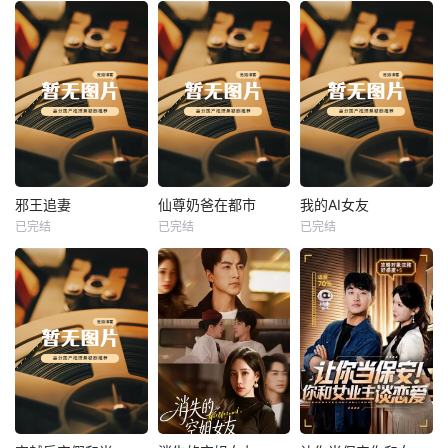
热播
热播
热播
邪王追妻
仙尊奶爸在都市
我的AI女友
已完结
已完结
已完结
邪王追妻
仙尊奶爸在都市
我的AI女友
未知
未知
未知
热播
热播
热播