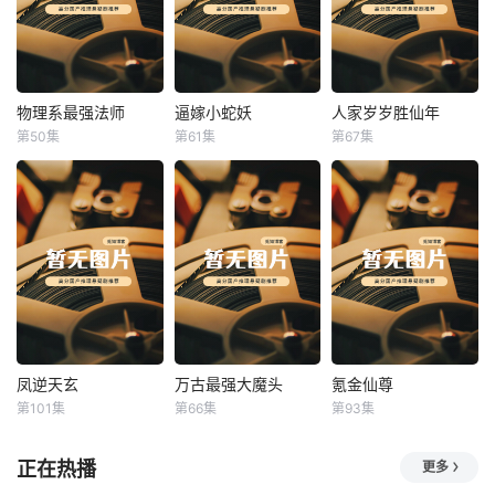
物理系最强法师
逼嫁小蛇妖
人家岁岁胜仙年
物理系最强法师
逼嫁小蛇妖
人家岁岁胜仙年
第50集
第61集
第67集
未知
未知
未知
凤逆天玄
万古最强大魔头
氪金仙尊
凤逆天玄
万古最强大魔头
氪金仙尊
第101集
第66集
第93集
未知
未知
未知
正在热播
更多